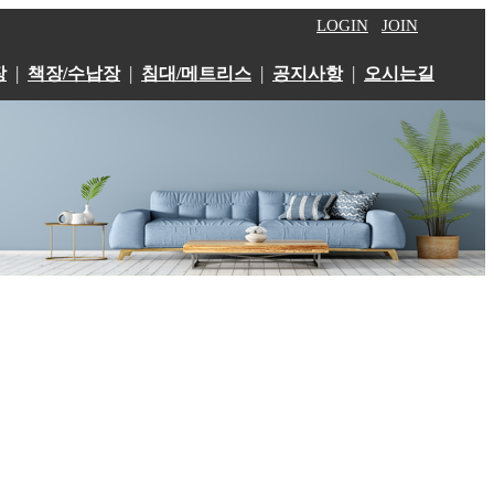
LOGIN
JOIN
|
|
|
|
장
책장/수납장
침대/메트리스
공지사항
오시는길