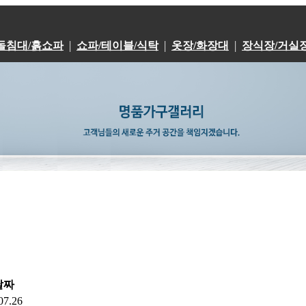
|
|
|
돌침대/흙쇼파
쇼파/테이블/식탁
옷장/화장대
장식장/거실
날짜
07.26