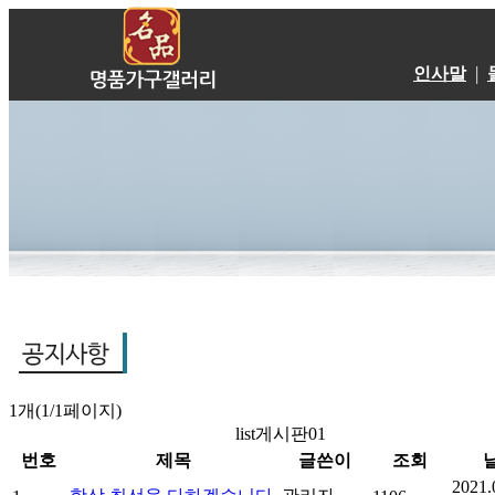
|
인사말
1개(1/1페이지)
list게시판01
번호
제목
글쓴이
조회
2021.